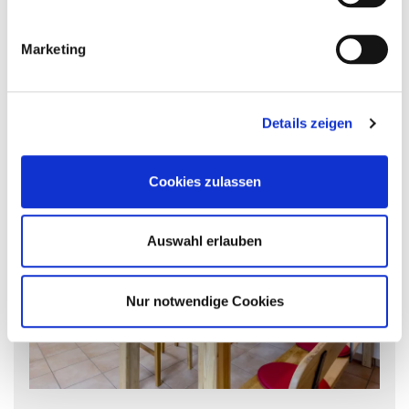
für Ihren Webbrowser herunter und installieren Sie
Wasserspaß für die Kleinen, Erholung im
es.
Grünen und vielen Natureindrücken.
Marketing
Impressum
|
Datenschutz
Sommer auf dem Land
Details zeigen
Cookies zulassen
Auswahl erlauben
Nur notwendige Cookies