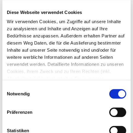
Diese Webseite verwendet Cookies
Wir verwenden Cookies, um Zugriffe auf unsere Inhalte
zu analysieren und Inhalte und Anzeigen auf Ihre
Bedürfnisse anzupassen. Außerdem erhalten Partner auf
diesem Weg Daten, die für die Auslieferung bestimmter
Inhalte auf unserer Seite notwendig sind und/oder für
weitere werbliche Informationen auf anderen Seiten
verwendet werden. Detaillierte Informationen zu unseren
Cookies, ihrem Zweck und zu Ihren Rechten (inkl.
Abschaltmöglichkeiten) erhalten Sie in unseren
Datenschutzbestimmungen
.
t
Notwendig
r
Mithilfe des Browser-Add-ons zur Deaktivierung von
u
Google Analytics-JavaScript (ga.js, analytics.js, dc.js)
Seen und Natur
e
Präferenzen
können Website-Besucher verhindern, dass Google
Analytics ihre Daten verwendet.
Wenn Sie Google
Idyllische Badeseen in schönster Natur laden
Analytics deaktivieren möchten, laden Sie das Add-on
Statistiken
rings um den Schererhof zum Genießen ein, mit